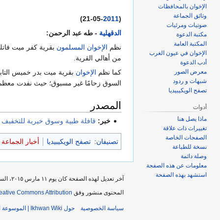
الإخوان بالمحافظات
وثائق الجماعة
)
2011
(21-05-
صوتيات ومرئيات
الدقهلية
- طه عبد الرحمن:
مكتبة الدعوة
المكتبة العامة
نظم
الإخوان المسلمون
بقرية كفر ميت فاتك 
الإخوان في عيون الغرب
من أهالي القرية.
أدب الدعوة
معرض الصور
كما نظم
الإخوان
بقرية ميت بدر خميس التاب
شبهات و ردود
السوق زحامًا غير مسبوق؛ حيث نفدت معظم ا
تصفح الويكيبيديا
المصدر
أدوات
ماذا يصل هنا
خبر:
قافلة طبية وسوق خيرية للتخفيف 
تغييرات ذات علاقة
الصفحات الخاصة
تصنيفان
:
تصفح الويكيبيديا
أخبار الجماعة 2011
نسخة للطباعة
وصلة دائمة
معلومات عن هذه الصفحة
استشهد بهذه الصفحة
آخر تعديل لهذه الصفحة كان يوم ١١ مارس ٢٠١٥، الساعة ٢٠:٥٤.
المحتوى منشور وفق
eative Commons Attribution
سياسة الخصوصية
حول Ikhwan Wiki | الموسوعة التاريخية الرسمية لجماعة الإخوان المسلمين