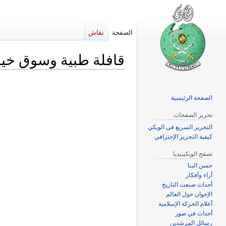
الصفحة
نقاش
قافلة طبية وسوق خير
اذهب
اذهب
إلى
إلى
الصفحة الرئيسية
التنقل
البحث
تحرير الصفحات
التحرير السريع في الويكي
كيفية التحرير الإحترافي
تصفح الويكيبيديا
حسن البنا
أراء وأفكار
أحداث صنعت التاريخ
الإخوان حول العالم
أعلام الحركة الإسلامية
أحداث في صور
رسائل المرشدين