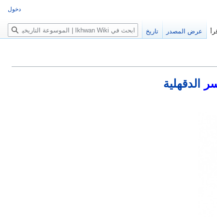
دخول
بحث
رأ
عرض المصدر
تاريخ
سر
الدقهلية